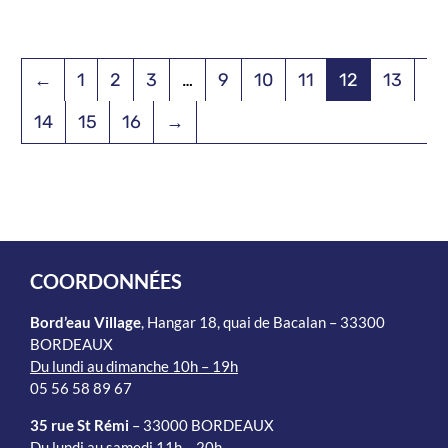
←
1
2
3
…
9
10
11
12
13
14
15
16
→
COORDONNÉES
Bord’eau Village
, Hangar 18, quai de Bacalan – 33300
BORDEAUX
Du lundi au dimanche 10h – 19h
05 56 58 89 67
35 rue St Rémi
– 33000 BORDEAUX
Du lundi au samedi 11h – 20h