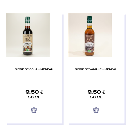
SIROP DE COLA – MENEAU
SIROP DE VANILLE – MENEAU
9.50
€
9.50
€
50 Cl
50 Cl