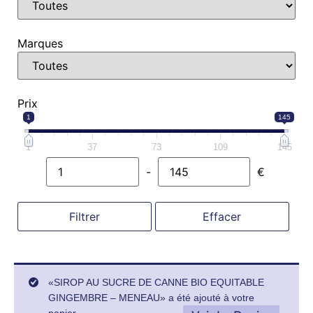
Marques
Prix
1
145
1
37
73
109
145
-
€
Minimum Price
Maximum Price
Filtrer
Effacer
«SIROP AU SUCRE DE CANNE BIO EQUITABLE
GINGEMBRE – MENEAU» a été ajouté à votre