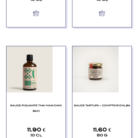
SAUCE PIQUANTE THAI MAX-CHIKI
SAUCE TARTUFA – COMPTOIR D’ALBA
BAM
11.90
€
11.60
€
10 Cl
80 G