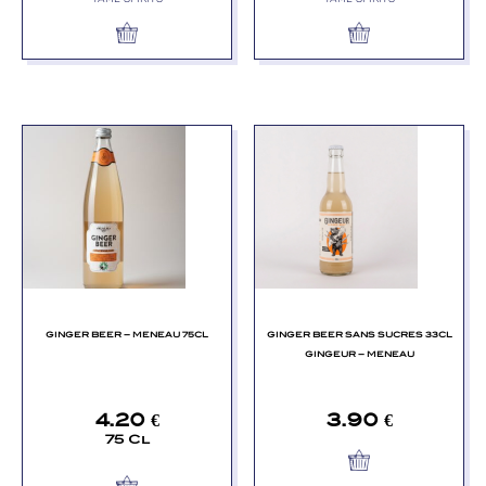
GINGER BEER – MENEAU 75CL
GINGER BEER SANS SUCRES 33CL
GINGEUR – MENEAU
4.20
€
3.90
€
75 Cl