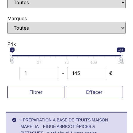
Marques
Prix
1
145
1
37
73
109
145
-
€
Minimum Price
Maximum Price
Filtrer
Effacer
«PRÉPARATION À BASE DE FRUITS MAISON
MARELIA – FIGUE ABRICOT ÉPICES &