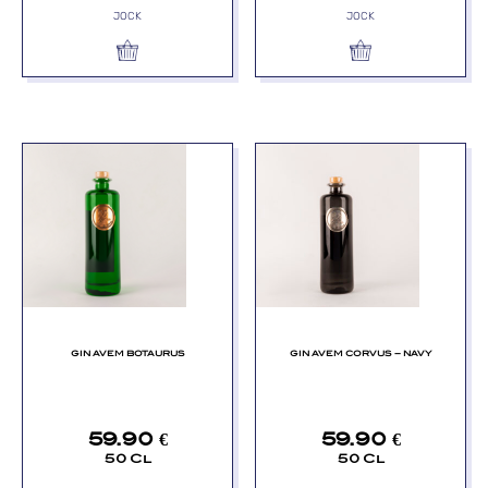
JOCK
JOCK
GIN AVEM BOTAURUS
GIN AVEM CORVUS – NAVY
59.90
€
59.90
€
50 Cl
50 Cl