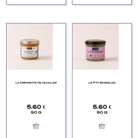
La Crépinette De L’ecailler
Le P’tit Bordelais
5.60
€
5.60
€
90 G
90 G