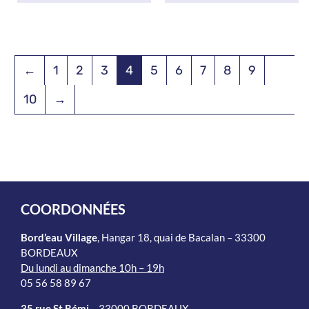
←
1
2
3
4
5
6
7
8
9
10
→
COORDONNÉES
Bord’eau Village
, Hangar 18, quai de Bacalan – 33300
BORDEAUX
Du lundi au dimanche 10h – 19h
05 56 58 89 67
35 rue St Rémi
– 33000 BORDEAUX