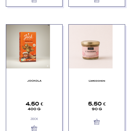
JOCKOLA
L’arcochon
4.50
€
5.50
€
400 G
90 G
JOCK