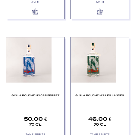
AVEM
AVEM
GIN LA BOUCHE N°1 CAP FERRET
GIN LA BOUCHE N°2 LES LANDES
50.00
€
46.00
€
70 Cl
70 Cl
TAME SPIRITS
TAME SPIRITS