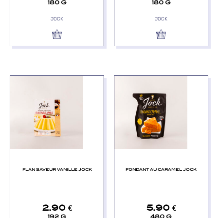
180 G
180 G
JOCK
JOCK
FLAN SAVEUR VANILLE JOCK
FONDANT AU CARAMEL JOCK
2.90
€
5.90
€
192 G
480 G