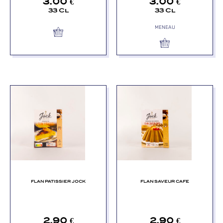
3.00
€
3.00
€
33 Cl
33 Cl
MENEAU
FLAN PATISSIER JOCK
FLAN SAVEUR CAFE
2.90
€
2.90
€