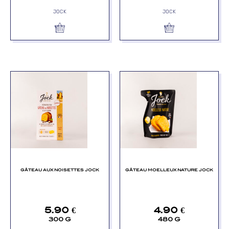
JOCK
JOCK
GÂTEAU AUX NOISETTES JOCK
GÂTEAU MOELLEUX NATURE JOCK
5.90
€
4.90
€
300 G
480 G