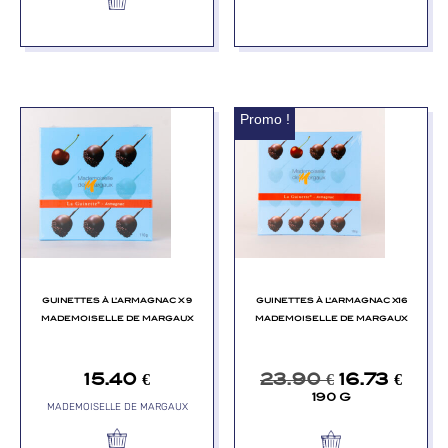
Promo !
GUINETTES À L’ARMAGNAC X 9
GUINETTES À L’ARMAGNAC X16
MADEMOISELLE DE MARGAUX
MADEMOISELLE DE MARGAUX
15.40
€
23.90
€
16.73
€
190 G
MADEMOISELLE DE MARGAUX