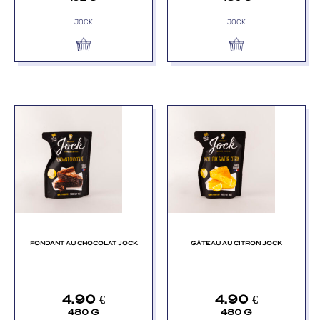
JOCK
JOCK
FONDANT AU CHOCOLAT JOCK
GÂTEAU AU CITRON JOCK
4.90
€
4.90
€
480 G
480 G