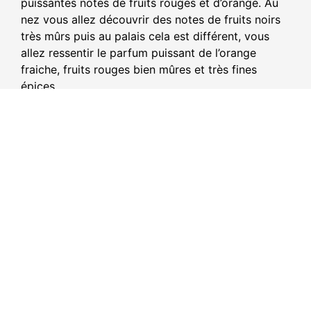
puissantes notes de fruits rouges et d’orange. Au
nez vous allez découvrir des notes de fruits noirs
très mûrs puis au palais cela est différent, vous
allez ressentir le parfum puissant de l’orange
fraiche, fruits rouges bien mûres et très fines
épices.
Dans un verre, verser du Lillet avec du tonic et
vous obtiendriez un délice très fruité.
Ce magnifique Lillet rouge, est une idée de cadeau
originale qui peut accompagner votre panier
gourmand et surprendre un connaisseur ou
amateur de vins, retrouvez également ce
produit dans votre épicerie fine de Bordeaux