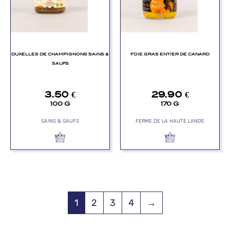
DUXELLES DE CHAMPIGNONS SAINS &
FOIE GRAS ENTIER DE CANARD
SAUFS
3.50
€
29.90
€
100 G
170 G
SAINS & SAUFS
FERME DE LA HAUTE LANDE
1
2
3
4
→