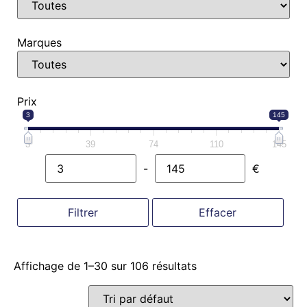
Marques
Prix
3
145
3
39
74
110
145
-
€
Minimum Price
Maximum Price
Filtrer
Effacer
Affichage de 1–30 sur 106 résultats