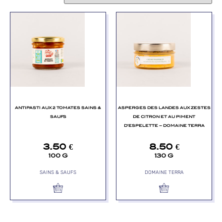
ANTIPASTI AUX 2 TOMATES SAINS &
ASPERGES DES LANDES AUX ZESTES
SAUFS
DE CITRON ET AU PIMENT
D’ESPELETTE – DOMAINE TERRA
3.50
€
8.50
€
100 G
130 G
SAINS & SAUFS
DOMAINE TERRA