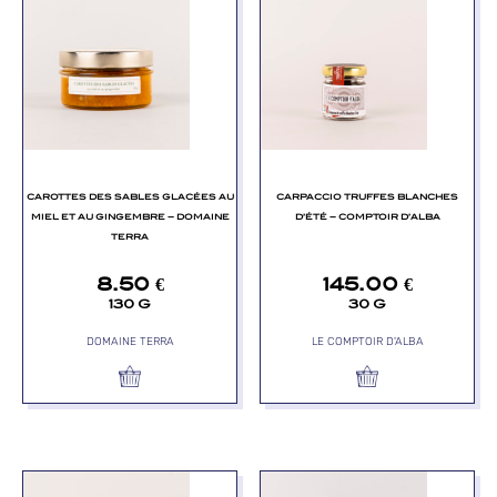
CAROTTES DES SABLES GLACÉES AU
CARPACCIO TRUFFES BLANCHES
MIEL ET AU GINGEMBRE – DOMAINE
D’ÉTÉ – COMPTOIR D’ALBA
TERRA
8.50
€
145.00
€
130 G
30 G
DOMAINE TERRA
LE COMPTOIR D'ALBA