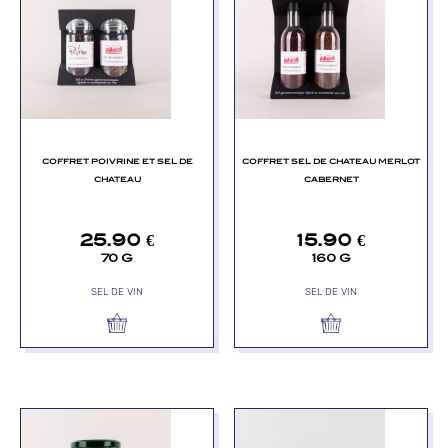
COFFRET POIVRINE ET SEL DE
COFFRET SEL DE CHATEAU MERLOT
CHATEAU
CABERNET
25.90
€
15.90
€
70 G
160 G
SEL DE VIN
SEL DE VIN