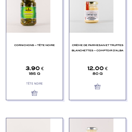
CORNICHONS – TÊTE NOIRE
CRÈME DE PARMESAN ET TRUFFES
BLANCHETTES – COMPTOIR D’ALBA
3.90
€
12.00
€
185 G
80 G
TÊTE NOIRE