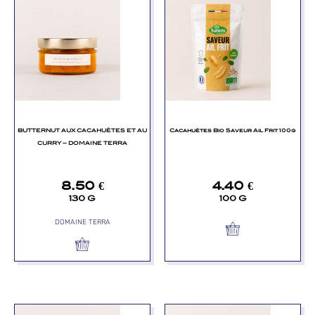
BUTTERNUT AUX CACAHUÈTES ET AU
Cacahuètes Bio Saveur Ail Frit 100g
CURRY – DOMAINE TERRA
8.50
€
4.40
€
130 G
100 G
DOMAINE TERRA