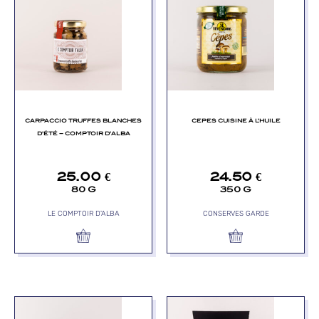
CARPACCIO TRUFFES BLANCHES
CEPES CUISINE À L’HUILE
D’ÉTÉ – COMPTOIR D’ALBA
25.00
€
24.50
€
80 G
350 G
LE COMPTOIR D'ALBA
CONSERVES GARDE