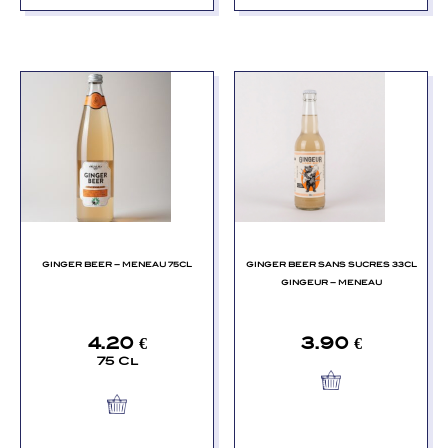
GINGER BEER – MENEAU 75CL
GINGER BEER SANS SUCRES 33CL
GINGEUR – MENEAU
4.20
€
3.90
€
75 Cl