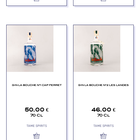
GIN LA BOUCHE N°1 CAP FERRET
GIN LA BOUCHE N°2 LES LANDES
50.00
€
46.00
€
70 Cl
70 Cl
TAME SPIRITS
TAME SPIRITS