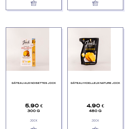
GÂTEAU AUX NOISETTES JOCK
GÂTEAU MOELLEUX NATURE JOCK
5.90
€
4.90
€
300 G
480 G
JOCK
JOCK