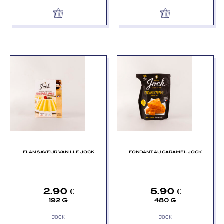
FLAN SAVEUR VANILLE JOCK
FONDANT AU CARAMEL JOCK
2.90
€
5.90
€
192 G
480 G
JOCK
JOCK