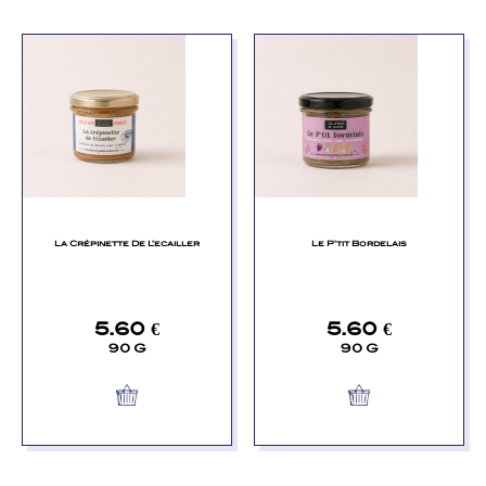
La Crépinette De L’ecailler
Le P’tit Bordelais
5.60
€
5.60
€
90 G
90 G