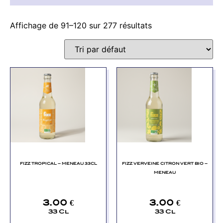
Affichage de 91–120 sur 277 résultats
FIZZ TROPICAL – MENEAU 33CL
FIZZ VERVEINE CITRON VERT BIO –
MENEAU
3.00
€
3.00
€
33 Cl
33 Cl