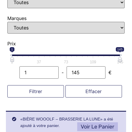
Marques
Prix
1
145
1
37
73
109
145
-
€
Minimum Price
Maximum Price
Filtrer
Effacer
«BIÈRE WOOOLF – BRASSERIE LA LUNE» a été
ajouté à votre panier.
Voir Le Panier