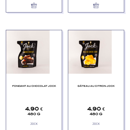
FONDANT AU CHOCOLAT JOCK
GÂTEAU AU CITRON JOCK
4.90
€
4.90
€
480 G
480 G
JOCK
JOCK