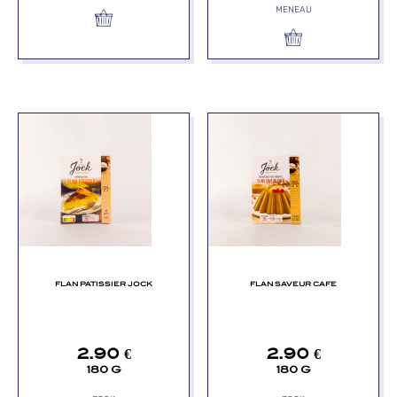
MENEAU
FLAN PATISSIER JOCK
FLAN SAVEUR CAFE
2.90
€
2.90
€
180 G
180 G