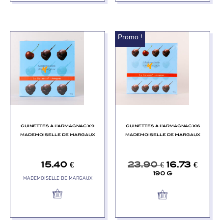
Promo !
GUINETTES À L’ARMAGNAC X 9
GUINETTES À L’ARMAGNAC X16
MADEMOISELLE DE MARGAUX
MADEMOISELLE DE MARGAUX
15.40
€
23.90
€
16.73
€
190 G
MADEMOISELLE DE MARGAUX