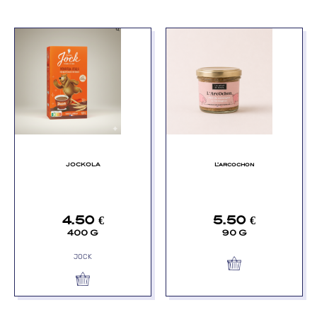
JOCKOLA
L’arcochon
4.50
€
5.50
€
400 G
90 G
JOCK