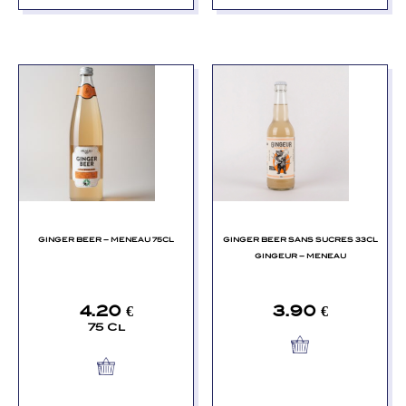
GINGER BEER – MENEAU 75CL
GINGER BEER SANS SUCRES 33CL
GINGEUR – MENEAU
4.20
€
3.90
€
75 Cl