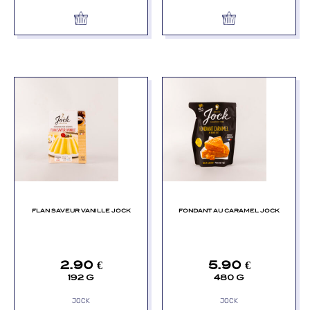
FLAN SAVEUR VANILLE JOCK
FONDANT AU CARAMEL JOCK
2.90
€
5.90
€
192 G
480 G
JOCK
JOCK