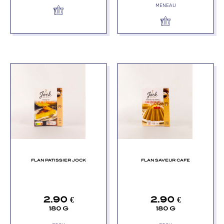
MENEAU
FLAN PATISSIER JOCK
FLAN SAVEUR CAFE
2.90
€
2.90
€
180 G
180 G