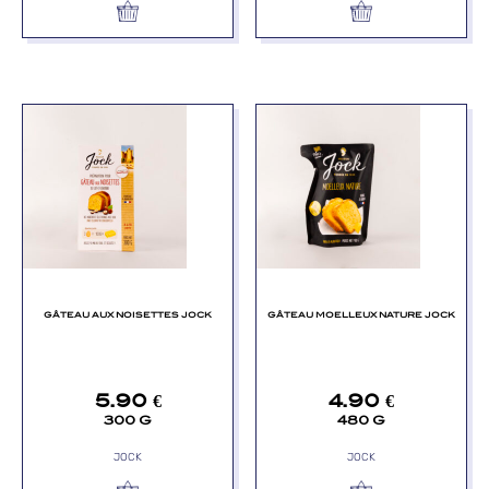
GÂTEAU AUX NOISETTES JOCK
GÂTEAU MOELLEUX NATURE JOCK
5.90
€
4.90
€
300 G
480 G
JOCK
JOCK