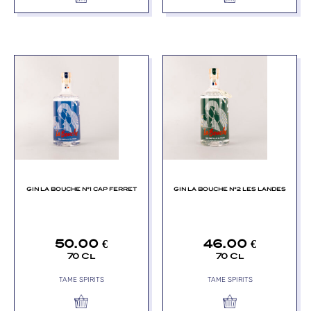
GIN LA BOUCHE N°1 CAP FERRET
GIN LA BOUCHE N°2 LES LANDES
50.00
€
46.00
€
70 Cl
70 Cl
TAME SPIRITS
TAME SPIRITS