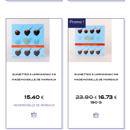
Promo !
GUINETTES À L’ARMAGNAC X 9
GUINETTES À L’ARMAGNAC X16
MADEMOISELLE DE MARGAUX
MADEMOISELLE DE MARGAUX
15.40
€
23.90
€
16.73
€
190 G
MADEMOISELLE DE MARGAUX