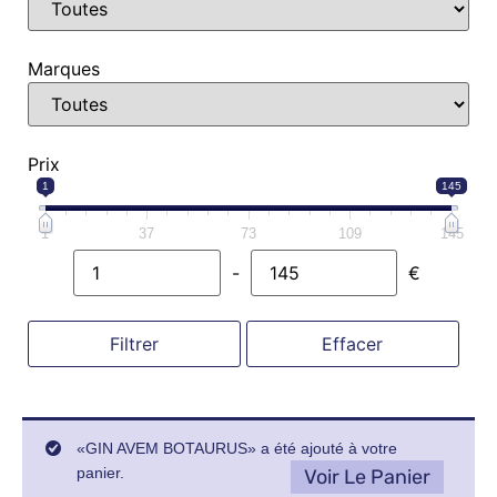
Marques
Prix
1
145
1
37
73
109
145
-
€
Minimum Price
Maximum Price
Filtrer
Effacer
«GIN AVEM BOTAURUS» a été ajouté à votre
panier.
Voir Le Panier