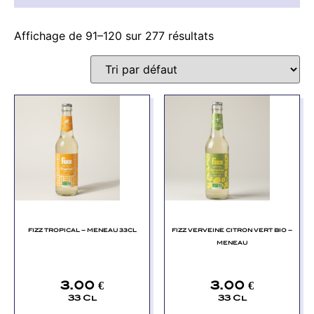
Affichage de 91–120 sur 277 résultats
FIZZ TROPICAL – MENEAU 33CL
FIZZ VERVEINE CITRON VERT BIO –
MENEAU
3.00
€
3.00
€
33 Cl
33 Cl