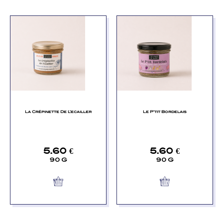
La Crépinette De L’ecailler
Le P’tit Bordelais
5.60
€
5.60
€
90 G
90 G