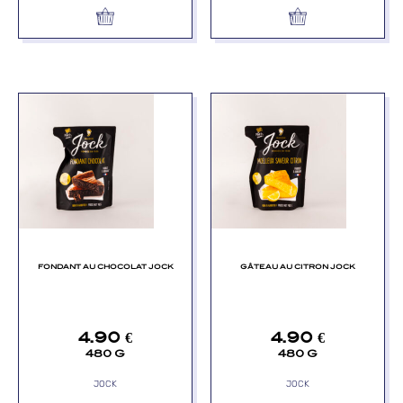
FONDANT AU CHOCOLAT JOCK
GÂTEAU AU CITRON JOCK
4.90
€
4.90
€
480 G
480 G
JOCK
JOCK