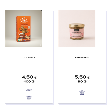
JOCKOLA
L’arcochon
4.50
€
5.50
€
400 G
90 G
JOCK