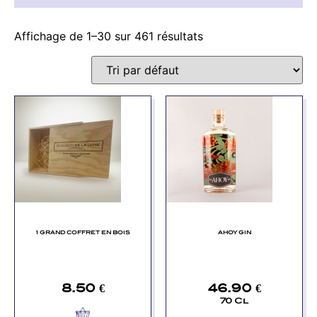
Affichage de 1–30 sur 461 résultats
1 GRAND COFFRET EN BOIS
AHOY GIN
8.50
€
46.90
€
70 Cl