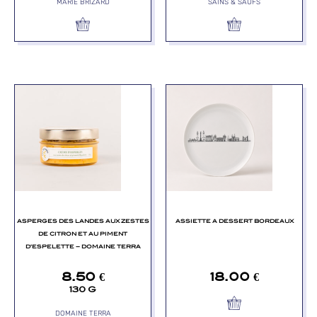
MARIE BRIZARD
SAINS & SAUFS
ASPERGES DES LANDES AUX ZESTES
ASSIETTE A DESSERT BORDEAUX
DE CITRON ET AU PIMENT
D’ESPELETTE – DOMAINE TERRA
8.50
€
18.00
€
130 G
DOMAINE TERRA