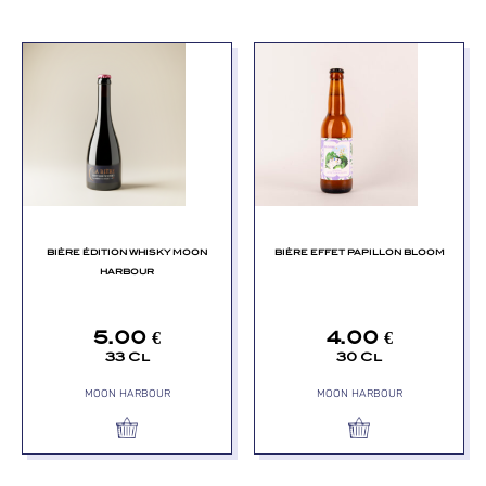
BIÈRE ÉDITION WHISKY MOON
BIÈRE EFFET PAPILLON BLOOM
HARBOUR
5.00
€
4.00
€
33 Cl
30 Cl
MOON HARBOUR
MOON HARBOUR