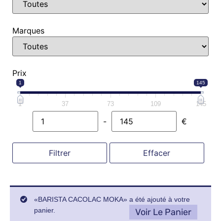
Marques
Prix
1
145
1
37
73
109
145
-
€
Minimum Price
Maximum Price
Filtrer
Effacer
«BARISTA CACOLAC MOKA» a été ajouté à votre
panier.
Voir Le Panier