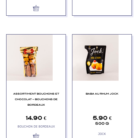
ASSORTIMENT BOUCHONS ET
BABA AU RHUM JOCK
CHOCOLAT – BOUCHONS DE
BORDEAUX
14.90
€
5.90
€
500 G
BOUCHON DE BORDEAUX
JOCK