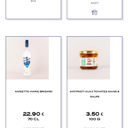
AHOY
ANISETTE MARIE BRIZARD
ANTIPASTI AUX 2 TOMATES SAINS &
SAUFS
22.90
€
3.50
€
70 Cl
100 G