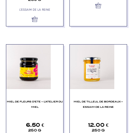
L'ESSAIM DE LA REINE
MIEL DE FLEURS D’ETE – L’ATELIER DU
MIEL DE TILLEUL DE BORDEAUX –
MIEL
ESSAIM DE LA REINE
6.50
€
12.00
€
250 G
250 G