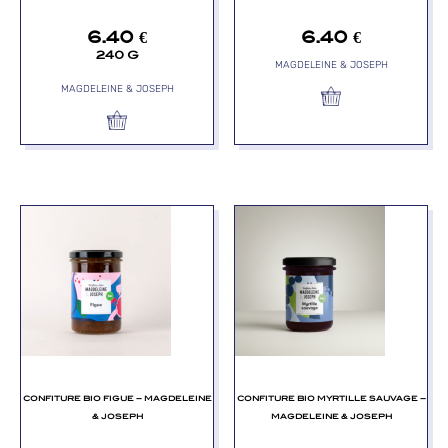
6.40
€
6.40
€
240 G
MAGDELEINE & JOSEPH
MAGDELEINE & JOSEPH
CONFITURE BIO FIGUE – MAGDELEINE
CONFITURE BIO MYRTILLE SAUVAGE –
& JOSEPH
MAGDELEINE & JOSEPH