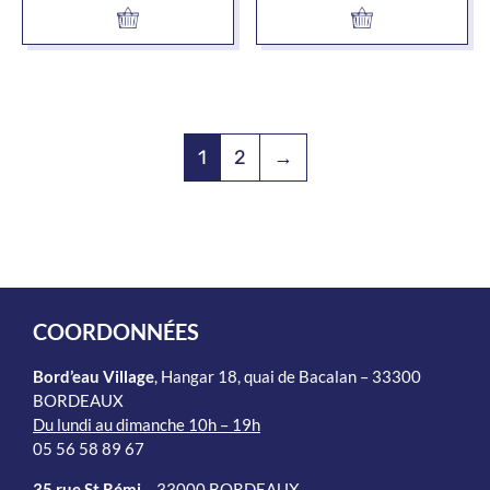
1
2
→
COORDONNÉES
Bord’eau Village
, Hangar 18, quai de Bacalan – 33300
BORDEAUX
Du lundi au dimanche 10h – 19h
05 56 58 89 67
35 rue St Rémi
– 33000 BORDEAUX