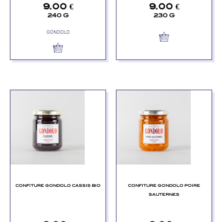
9.00
€
9.00
€
240 G
230 G
GONDOLO
CONFITURE GONDOLO CASSIS BIO
CONFITURE GONDOLO POIRE
SAUTERNES