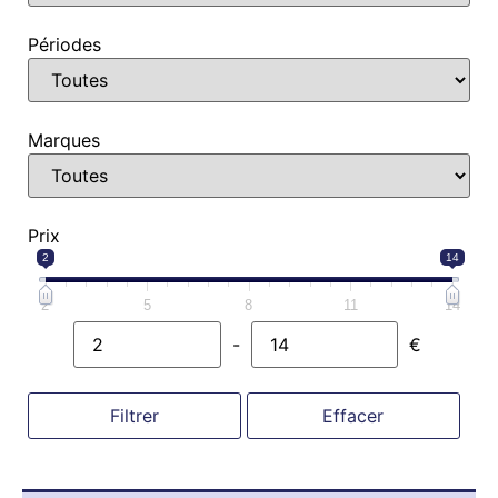
Périodes
Marques
Prix
2
14
2
5
8
11
14
-
€
Minimum Price
Maximum Price
Filtrer
Effacer