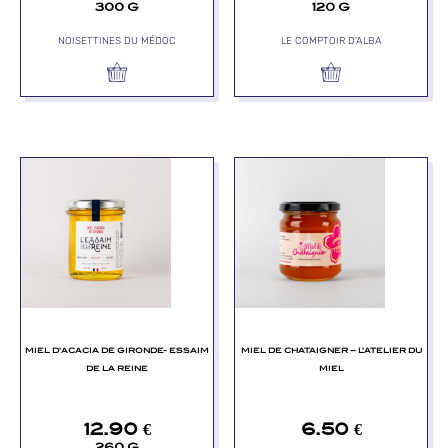
300 G
120 G
NOISETTINES DU MÉDOC
LE COMPTOIR D'ALBA
MIEL D’ACACIA DE GIRONDE- ESSAIM
MIEL DE CHATAIGNER – L’ATELIER DU
DE LA REINE
MIEL
12.90
€
6.50
€
260 G