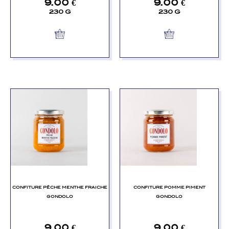
9.00
€
9.00
€
230 G
230 G
CONFITURE PÊCHE MENTHE FRAICHE
CONFITURE POMME PIMENT
GONDOLO
GONDOLO
9.00
€
9.00
€