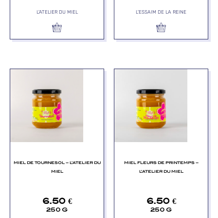
L'ATELIER DU MIEL
L'ESSAIM DE LA REINE
MIEL DE TOURNESOL – L’ATELIER DU
MIEL FLEURS DE PRINTEMPS –
MIEL
L’ATELIER DU MIEL
6.50
€
6.50
€
250 G
250 G