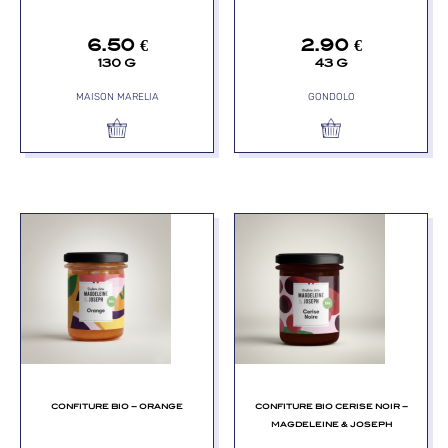
6.50
€
2.90
€
130 G
43 G
MAISON MARELIA
GONDOLO
CONFITURE BIO – ORANGE
CONFITURE BIO CERISE NOIR –
MAGDELEINE & JOSEPH