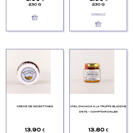
230 G
230 G
GONDOLO
CREME DE NOISETTINES
MIEL D’ACACIA A LA TRUFFE BLANCHE
D’ETE – COMPTOIR D’ALBA
13.90
€
13.80
€