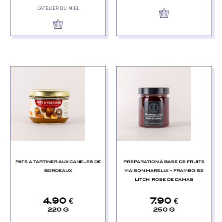
L'ATELIER DU MIEL
PATE A TARTINER AUX CANELES DE
PRÉPARATION À BASE DE FRUITS
BORDEAUX
MAISON MARELIA – FRAMBOISE
LITCHI ROSE DE DAMAS
4.90
€
7.90
€
220 G
250 G