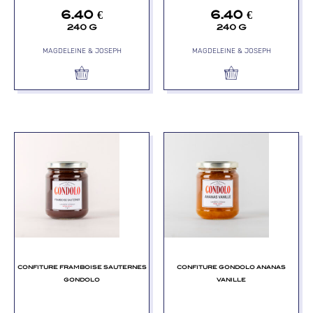
6.40
€
6.40
€
240 G
240 G
MAGDELEINE & JOSEPH
MAGDELEINE & JOSEPH
CONFITURE FRAMBOISE SAUTERNES
CONFITURE GONDOLO ANANAS
GONDOLO
VANILLE